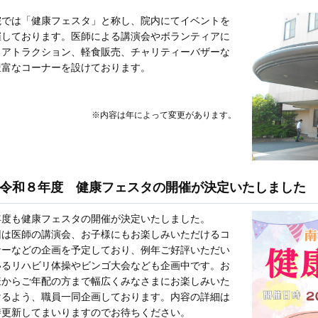
院では「健康フェスタ」と称し、院内にてイベントを
催しております。医師による講演会やボランティアに
るアトラクション、軽食販売、チャリティーバザーな
豊富なコーナーを設けております。
※内容は年によって変更があります。
令和８年度 健康フェスタの開催が決定いたしました
年度も健康フェスタの開催が決定いたしました。
回は医師の講演会、お子様にもお楽しみいただけるコ
ナーなどの企画を予定しており、例年ご好評いただい
いるリハビリ体操やビンゴ大会なども企画中です。お
様からご年配の方まで幅広くみなさまにお楽しみいた
けるよう、職員一同企画しております。内容の詳細は
時更新してまいりますのでお待ちください。