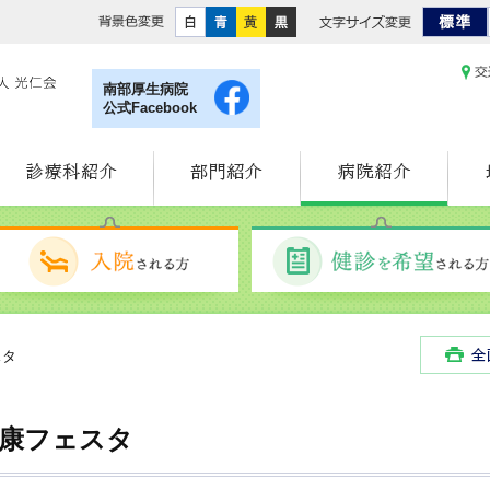
白
青
黄
黒
標
南部厚生病院
公式Facebook
診療科紹介
部門紹介
病院紹介
入院される方
スタ
康フェスタ