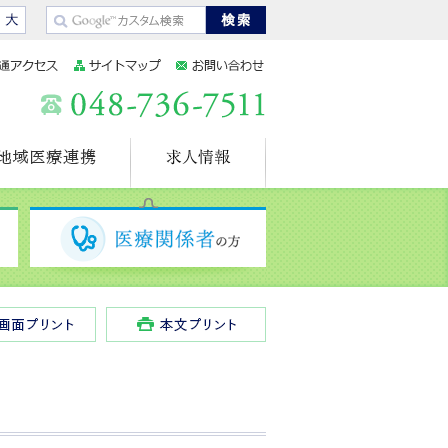
準
大きく
地域医療連携
求人情報
健診を希望される方
医療関係者の方
全画面プリント
本文プリント