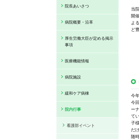
院長あいさつ
当
開
病院概要・沿革
よ
ど
厚生労働大臣が定める掲示
事項
医療機能情報
病院施設
緩和ケア病棟
今
今
ー
院内行事
て
子
看護部イベント
だ
随