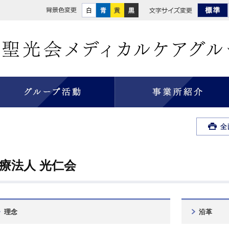
白
青
黄
黒
標
グループ活動
療法人 光仁会
理念
沿革