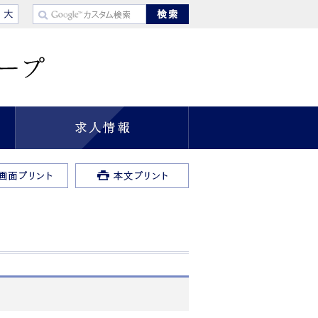
準
大きく
事業所紹介
求人情報
全画面プリント
本文プリント